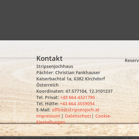
Kontakt
Reserv
Stripsenjochhaus
Pächter: Christian Fankhauser
Kaiserbachtal 1a, 6382 Kirchdorf
Österreich
Koordinaten: 47.577104, 12.3101237
Tel. Privat:
+43 664 4321790
Tel. Hütte:
+43 664 3559094
E-Mail:
office@stripsenjoch.at
Impressum
|
Datenschutz
|
Cookie-
Einstellungen