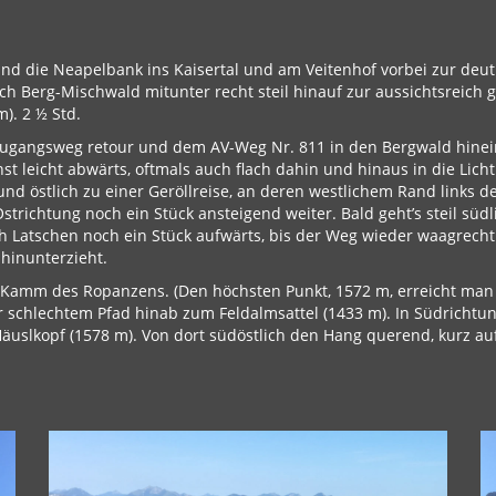
nd die Neapelbank ins Kaisertal und am Veitenhof vorbei zur deut
ch Berg-Mischwald mitunter recht steil hinauf zur aussichtsreich 
). 2 ½ Std.
 Zugangsweg retour und dem AV-Weg Nr. 811 in den Bergwald hinei
st leicht abwärts, oftmals auch flach dahin und hinaus in die Lich
und östlich zu einer Geröllreise, an deren westlichem Rand links 
strichtung noch ein Stück ansteigend weiter. Bald geht’s steil sü
 Latschen noch ein Stück aufwärts, bis der Weg wieder waagrecht 
hinunterzieht.
 Kamm des Ropanzens. (Den höchsten Punkt, 1572 m, erreicht man r
er schlechtem Pfad hinab zum Feldalmsattel (1433 m). In Südrichtu
äuslkopf (1578 m). Von dort südöstlich den Hang querend, kurz a