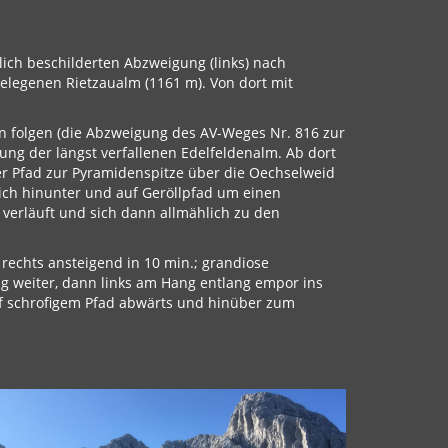
lich beschilderten Abzweigung (links) nach
gelegenen Rietzaualm (1161 m). Von dort mit
n folgen (die Abzweigung des AV-Weges Nr. 816 zur
tung der längst verfallenen Edelfeldenalm. Ab dort
der Pfad zur Pyramidenspitze über die Oechselweid
dlich hinunter und auf Geröllpfad um einen
verläuft und sich dann allmählich zu den
echts ansteigend in 10 min.; grandiose
ng weiter, dann links am Hang entlang empor ins
uf schrofigem Pfad abwärts und hinüber zum